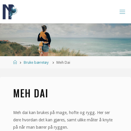
Skip
to
N
content
O
R
S
K
B
Æ
R
E
G
R
U
P
Home
Bruke bæretøy
Meh Dai
P
E
MEH DAI
Meh dai kan brukes på mage, hofte og rygg. Her ser
dere hvordan det kan gjøres, samt ulike måter å knyte
på når man bærer på ryggen.