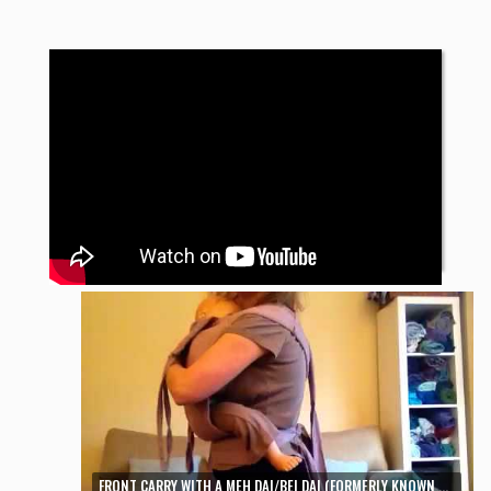
FRONT CARRY WITH A MEH DAI/BEI DAI (FORMERLY KNOWN AS MEI TAI)