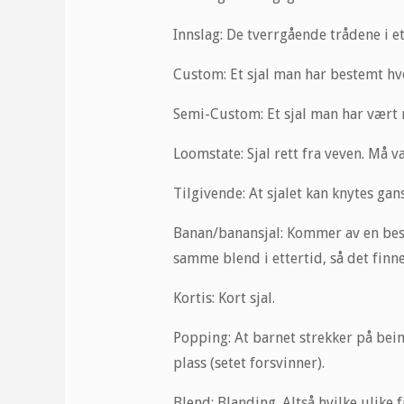
Innslag: De tverrgående trådene i et
Custom: Et sjal man har bestemt hvo
Semi-Custom: Et sjal man har vært m
Loomstate: Sjal rett fra veven. Må v
Tilgivende: At sjalet kan knytes ga
Banan/banansjal: Kommer av en beste
samme blend i ettertid, så det finn
Kortis: Kort sjal.
Popping: At barnet strekker på bein
plass (setet forsvinner).
Blend: Blanding. Altså hvilke ulike f