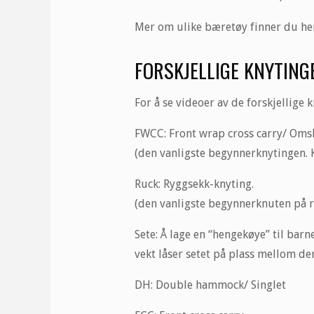
Mer om ulike bæretøy finner du he
FORSKJELLIGE KNYTING
For å se videoer av de forskjellige
FWCC: Front wrap cross carry/ Omsl
(den vanligste begynnerknytingen. K
Ruck: Ryggsekk-knyting.
(den vanligste begynnerknuten på ryg
Sete: Å lage en “hengekøye” til bar
vekt låser setet på plass mellom der
DH: Double hammock/ Singlet