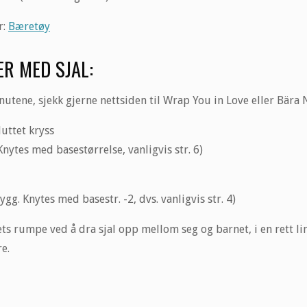
r:
Bæretøy
ER MED SJAL:
 knutene, sjekk gjerne nettsiden til Wrap You in Love eller Bär
uttet kryss
nytes med basestørrelse, vanligvis str. 6)
g. Knytes med basestr. -2, dvs. vanligvis str. 4)
nets rumpe ved å dra sjal opp mellom seg og barnet, i en rett l
e.