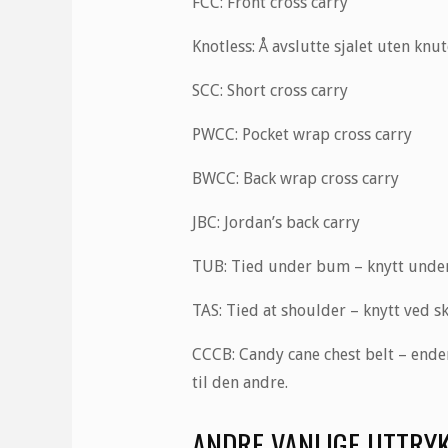
FCC: Front cross carry
Knotless: Å avslutte sjalet uten knu
SCC: Short cross carry
PWCC: Pocket wrap cross carry
BWCC: Back wrap cross carry
JBC: Jordan’s back carry
TUB: Tied under bum – knytt under r
TAS: Tied at shoulder – knytt ved s
CCCB: Candy cane chest belt – ende
til den andre.
ANDRE VANLIGE UTTRYK