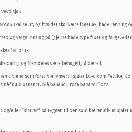
 vevd sjal.
rdan skal se ut, og hva det skal være laget av, både renning og
ed og velge innslag på (gjerne både type fiber og farge, eller 
askes før bruk.
nske dårlig og fremdeles være behagelig å bære i.
mt blend som først ble lansert i sjalet Lovaloom Petalon Go B
es nå “gule bananer, blå bananer, rosa bananer” osv.
a og/eller “klatrer” på ryggen til den som bærer slik at sjalet
ibre som finnes i et sjal (f.eks bomull og lin).