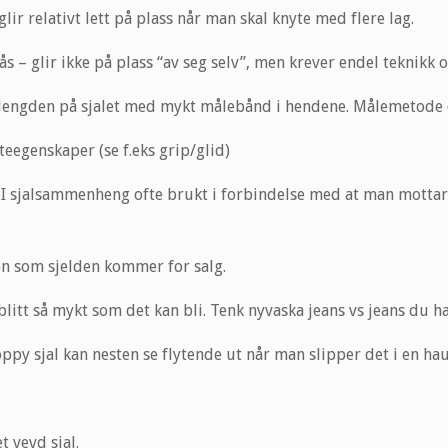
t glir relativt lett på plass når man skal knyte med flere lag.
ås – glir ikke på plass “av seg selv”, men krever endel teknikk o
 lengden på sjalet med mykt målebånd i hendene. Målemetode d
teegenskaper (se f.eks grip/glid)
. I sjalsammenheng ofte brukt i forbindelse med at man mottar
en som sjelden kommer for salg.
blitt så mykt som det kan bli. Tenk nyvaska jeans vs jeans du h
oppy sjal kan nesten se flytende ut når man slipper det i en ha
t vevd sjal.