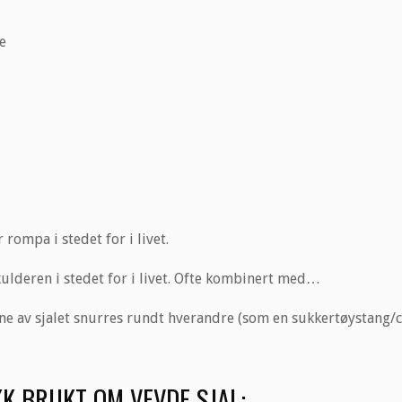
te
ompa i stedet for i livet.
kulderen i stedet for i livet. Ofte kombinert med…
ne av sjalet snurres rundt hverandre (som en sukkertøystang/c
K BRUKT OM VEVDE SJAL: