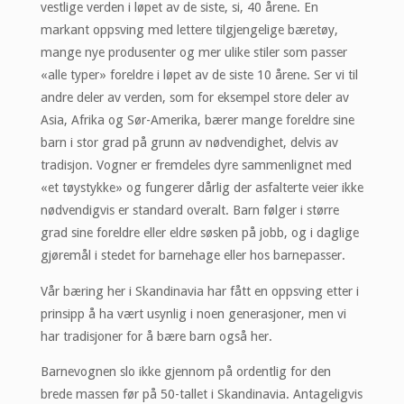
vestlige verden i løpet av de siste, si, 40 årene. En
markant oppsving med lettere tilgjengelige bæretøy,
mange nye produsenter og mer ulike stiler som passer
«alle typer» foreldre i løpet av de siste 10 årene. Ser vi til
andre deler av verden, som for eksempel store deler av
Asia, Afrika og Sør-Amerika, bærer mange foreldre sine
barn i stor grad på grunn av nødvendighet, delvis av
tradisjon. Vogner er fremdeles dyre sammenlignet med
«et tøystykke» og fungerer dårlig der asfalterte veier ikke
nødvendigvis er standard overalt. Barn følger i større
grad sine foreldre eller eldre søsken på jobb, og i daglige
gjøremål i stedet for barnehage eller hos barnepasser.
Vår bæring her i Skandinavia har fått en oppsving etter i
prinsipp å ha vært usynlig i noen generasjoner, men vi
har tradisjoner for å bære barn også her.
Barnevognen slo ikke gjennom på ordentlig for den
brede massen før på 50-tallet i Skandinavia. Antageligvis