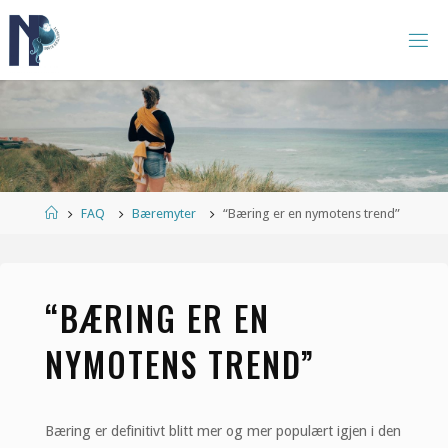
Skip
to
N
content
O
R
S
K
B
Æ
R
E
G
R
U
P
Home
FAQ
Bæremyter
“Bæring er en nymotens trend”
P
E
“BÆRING ER EN
NYMOTENS TREND”
Bæring er definitivt blitt mer og mer populært igjen i den