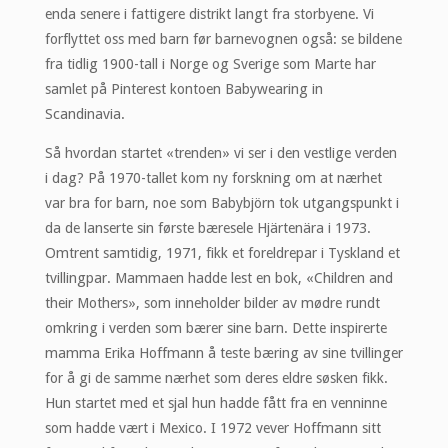
enda senere i fattigere distrikt langt fra storbyene. Vi
forflyttet oss med barn før barnevognen også: se bildene
fra tidlig 1900-tall i Norge og Sverige som Marte har
samlet på Pinterest kontoen Babywearing in
Scandinavia.
Så hvordan startet «trenden» vi ser i den vestlige verden
i dag? På 1970-tallet kom ny forskning om at nærhet
var bra for barn, noe som Babybjörn tok utgangspunkt i
da de lanserte sin første bæresele Hjärtenära i 1973.
Omtrent samtidig, 1971, fikk et foreldrepar i Tyskland et
tvillingpar. Mammaen hadde lest en bok, «Children and
their Mothers», som inneholder bilder av mødre rundt
omkring i verden som bærer sine barn. Dette inspirerte
mamma Erika Hoffmann å teste bæring av sine tvillinger
for å gi de samme nærhet som deres eldre søsken fikk.
Hun startet med et sjal hun hadde fått fra en venninne
som hadde vært i Mexico. I 1972 vever Hoffmann sitt