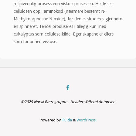
miljøvennlig prosess enn viskoseprosessen. Her løses
cellulosen opp i aminoksid (nærmere bestemt N-
Methylmorpholine N-oxide), før den ekstruderes gjennom
en spinneret. Tencel produseres i tillegg kun med
eukalyptus som cellulose-kilde. Egenskapene er ellers
som for annen viskose.
©2025 Norsk Bæregruppe - Header: ©Remi Antonsen
Powered by
Fluida
&
WordPress.