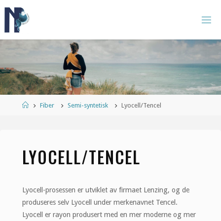
Skip
to
N
content
O
R
S
K
B
Æ
R
E
G
R
U
P
Home
Fiber
Semi-syntetisk
Lyocell/Tencel
P
E
LYOCELL/TENCEL
Lyocell-prosessen er utviklet av firmaet Lenzing, og de
produseres selv Lyocell under merkenavnet Tencel.
Lyocell er rayon produsert med en mer moderne og mer