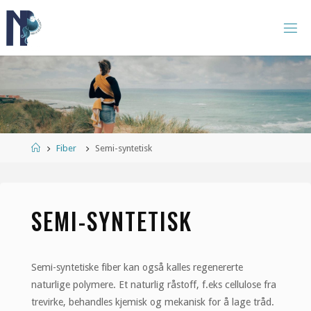
Skip
to
N
content
O
R
S
K
B
Æ
R
E
G
R
U
P
Home
Fiber
Semi-syntetisk
P
E
SEMI-SYNTETISK
Semi-syntetiske fiber kan også kalles regenererte
naturlige polymere. Et naturlig råstoff, f.eks cellulose fra
trevirke, behandles kjemisk og mekanisk for å lage tråd.