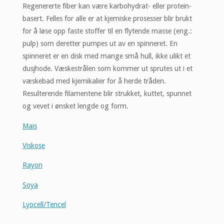
Regenererte fiber kan være karbohydrat- eller protein-
basert. Felles for alle er at kjemiske prosesser blir brukt
for å løse opp faste stoffer til en flytende masse (eng.:
pulp) som deretter pumpes ut av en spinneret. En
spinneret er en disk med mange små hull, ikke ulikt et
dusjhode. Væskestrålen som kommer ut sprutes ut i et
væskebad med kjemikalier for å herde tråden.
Resulterende filamentene blir strukket, kuttet, spunnet
og vevet i ønsket lengde og form.
Mais
Viskose
Rayon
Soya
Lyocell/Tencel