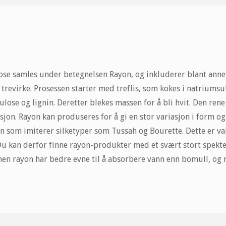
ulose samles under betegnelsen Rayon, og inkluderer blant anne
trevirke. Prosessen starter med treflis, som kokes i natriumsul
ulose og lignin. Deretter blekes massen for å bli hvit. Den rene
jon. Rayon kan produseres for å gi en stor variasjon i form og 
rn som imiterer silketyper som Tussah og Bourette. Dette er va
 Du kan derfor finne rayon-produkter med et svært stort spekte
en rayon har bedre evne til å absorbere vann enn bomull, og 